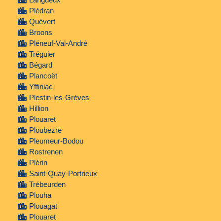
Plédran
Quévert
Broons
Pléneuf-Val-André
Tréguier
Bégard
Plancoët
Yffiniac
Plestin-les-Grèves
Hillion
Plouaret
Ploubezre
Pleumeur-Bodou
Rostrenen
Plérin
Saint-Quay-Portrieux
Trébeurden
Plouha
Plouagat
Plouaret