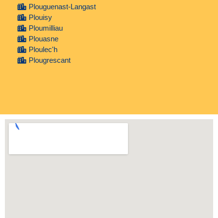
Plouguenast-Langast
Plouisy
Ploumilliau
Plouasne
Ploulec'h
Plougrescant