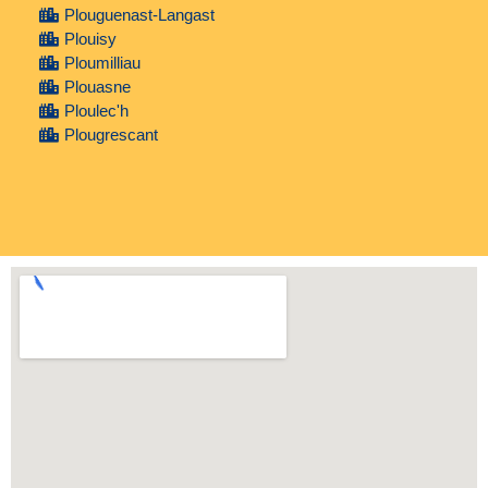
Plouguenast-Langast
Plouisy
Ploumilliau
Plouasne
Ploulec'h
Plougrescant