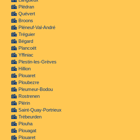
Plédran
Quévert
Broons
Pléneuf-Val-André
Tréguier
Bégard
Plancoët
Yffiniac
Plestin-les-Grèves
Hillion
Plouaret
Ploubezre
Pleumeur-Bodou
Rostrenen
Plérin
Saint-Quay-Portrieux
Trébeurden
Plouha
Plouagat
Plouaret