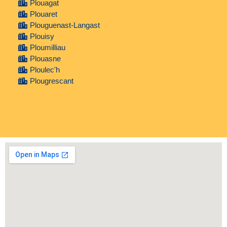
Plouagat
Plouaret
Plouguenast-Langast
Plouisy
Ploumilliau
Plouasne
Ploulec'h
Plougrescant