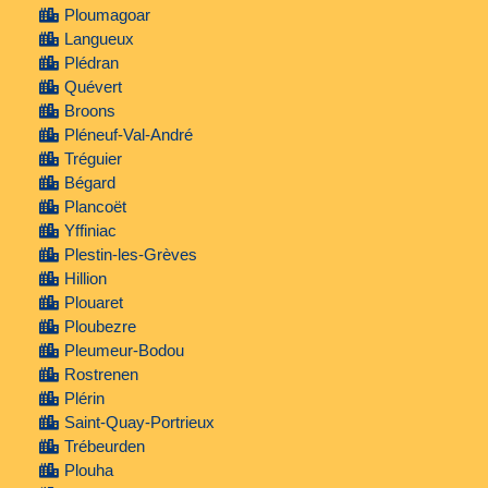
Ploumagoar
Langueux
Plédran
Quévert
Broons
Pléneuf-Val-André
Tréguier
Bégard
Plancoët
Yffiniac
Plestin-les-Grèves
Hillion
Plouaret
Ploubezre
Pleumeur-Bodou
Rostrenen
Plérin
Saint-Quay-Portrieux
Trébeurden
Plouha