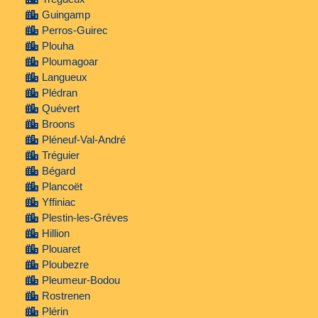
Guingamp
Perros-Guirec
Plouha
Ploumagoar
Langueux
Plédran
Quévert
Broons
Pléneuf-Val-André
Tréguier
Bégard
Plancoët
Yffiniac
Plestin-les-Grèves
Hillion
Plouaret
Ploubezre
Pleumeur-Bodou
Rostrenen
Plérin