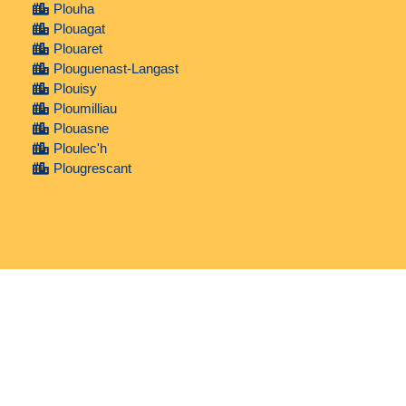
Plouha
Plouagat
Plouaret
Plouguenast-Langast
Plouisy
Ploumilliau
Plouasne
Ploulec'h
Plougrescant