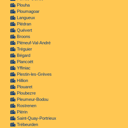
Plouha
Ploumagoar
Langueux
Plédran
Quévert
Broons
Pléneuf-Val-André
Tréguier
Bégard
Plancoët
Yffiniac
Plestin-les-Grèves
Hillion
Plouaret
Ploubezre
Pleumeur-Bodou
Rostrenen
Plérin
Saint-Quay-Portrieux
Trébeurden