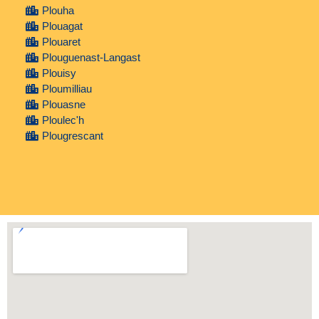
Plouha
Plouagat
Plouaret
Plouguenast-Langast
Plouisy
Ploumilliau
Plouasne
Ploulec'h
Plougrescant