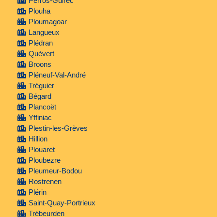
Perros-Guirec
Plouha
Ploumagoar
Langueux
Plédran
Quévert
Broons
Pléneuf-Val-André
Tréguier
Bégard
Plancoët
Yffiniac
Plestin-les-Grèves
Hillion
Plouaret
Ploubezre
Pleumeur-Bodou
Rostrenen
Plérin
Saint-Quay-Portrieux
Trébeurden