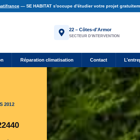
atifrance
— SE HABITAT s'occupe d'étudier votre projet gratuiteme
22 – Côtes-d'Armor
SECTEUR D'INTERVENTION
on
Réparation climatisation
Contact
L’entre
S 2012
22440