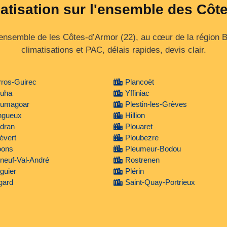
matisation sur l'ensemble des Côt
ensemble de les Côtes‑d’Armor (22), au cœur de la région Br
climatisations et PAC, délais rapides, devis clair.
ros-Guirec
Plancoët
ouha
Yffiniac
oumagoar
Plestin-les-Grèves
ngueux
Hillion
dran
Plouaret
évert
Ploubezre
oons
Pleumeur-Bodou
neuf-Val-André
Rostrenen
guier
Plérin
gard
Saint-Quay-Portrieux