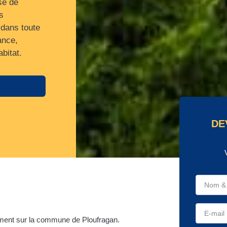
se de
s
 dans toute
ance,
bitat.
DE
ment sur la commune de Ploufragan.