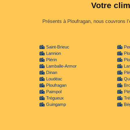
Votre cli
Présents à Ploufragan, nous couvrons l’
Saint-Brieuc
Per
Lannion
Pl
Plérin
Pl
Lamballe-Armor
La
Dinan
Plé
Loudéac
Qu
Ploufragan
Br
Paimpol
Plé
Trégueux
Tré
Guingamp
Bé