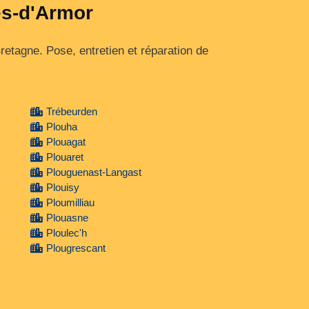
es-d'Armor
etagne. Pose, entretien et réparation de
Trébeurden
Plouha
Plouagat
Plouaret
Plouguenast-Langast
Plouisy
Ploumilliau
Plouasne
Ploulec'h
Plougrescant